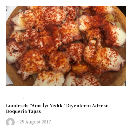
/
LONDRA
YEME-İÇME
Londra’da “Ama İyi Yedik” Diyenlerin Adresi:
Boqueria Tapas
/
25 August 2017