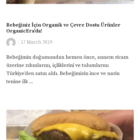
/
/
ÇEVRE-DOĞA
LONDRA
YEME-İÇME
Bebeğiniz İçin Organik ve Çevre Dostu Ürünler
OrganicEra’da!
/
17 March 2019
Bebeğimin doğumundan hemen önce, annem ricam
üzerine zıbınlarını, içliklerini ve tulumlarını
Türkiye’den satın aldı. Bebeğimizin ince ve narin
tenine ilk ...