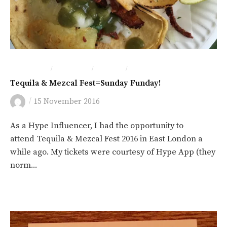
/
/
/
IN ENGLISH
İNGILTERE
LONDRA
YEME-İÇME
Tequila & Mezcal Fest=Sunday Funday!
/
15 November 2016
As a Hype Influencer, I had the opportunity to
attend Tequila & Mezcal Fest 2016 in East London a
while ago. My tickets were courtesy of Hype App (they
norm...