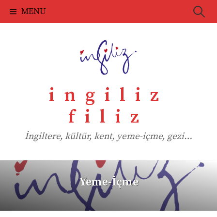
Skip
Searc
MENU
to
for:
content
ingiliz
filiz
İngiltere, kültür, kent, yeme-içme, gezi…
Yeme-İçme