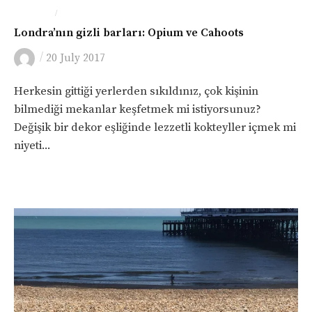
/
LONDRA
YEME-İÇME
Londra’nın gizli barları: Opium ve Cahoots
/
20 July 2017
Herkesin gittiği yerlerden sıkıldınız, çok kişinin
bilmediği mekanlar keşfetmek mi istiyorsunuz?
Değişik bir dekor eşliğinde lezzetli kokteyller içmek mi
niyeti...