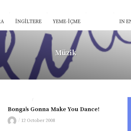
RA
İNGİLTERE
YEME-İÇME
MÜZİK
IN E
Müzik
IN ENGLISH
MÜZIK
/
Bonga’s Gonna Make You Dance!
/
12 October 2008