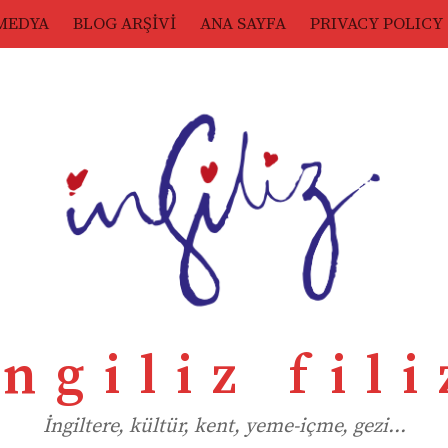
MEDYA
BLOG ARŞİVİ
ANA SAYFA
PRIVACY POLICY
ingiliz fili
İngiltere, kültür, kent, yeme-içme, gezi…