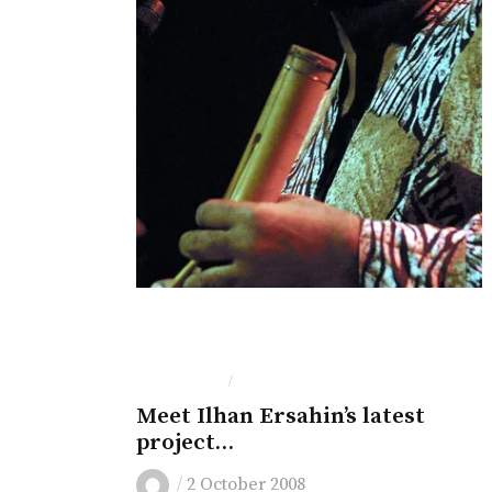
IN ENGLISH
MÜZIK
/
Meet Ilhan Ersahin’s latest
project…
/
2 October 2008