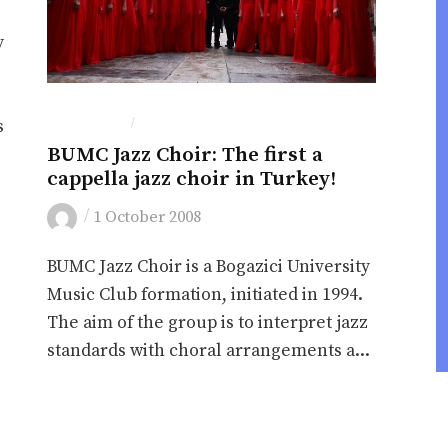
y
IN ENGLISH
MÜZIK
/
s
BUMC Jazz Choir: The first a
cappella jazz choir in Turkey!
/
1 October 2008
BUMC Jazz Choir is a Bogazici University
Music Club formation, initiated in 1994.
The aim of the group is to interpret jazz
standards with choral arrangements a...