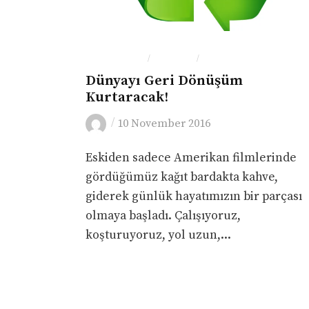
ÇEVRE-DOĞA
LONDRA
YEME-İÇME
/
/
Dünyayı Geri Dönüşüm
Kurtaracak!
/
10 November 2016
Eskiden sadece Amerikan filmlerinde
gördüğümüz kağıt bardakta kahve,
giderek günlük hayatımızın bir parçası
olmaya başladı. Çalışıyoruz,
koşturuyoruz, yol uzun,...