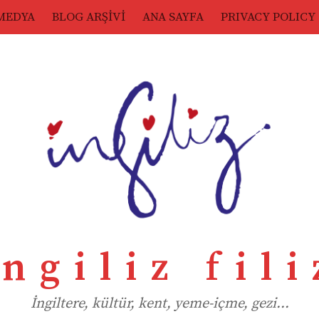
MEDYA
BLOG ARŞİVİ
ANA SAYFA
PRIVACY POLICY
ingiliz fili
İngiltere, kültür, kent, yeme-içme, gezi…