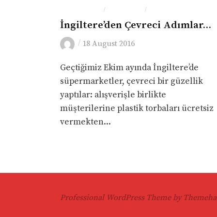
ÇEVRE-DOĞA
İNGILTERE
LONDRA
/
/
İngiltere’den Çevreci Adımlar…
/
18 August 2016
Geçtiğimiz Ekim ayında İngiltere’de
süpermarketler, çevreci bir güzellik
yaptılar: alışverişle birlikte
müşterilerine plastik torbaları ücretsiz
vermekten...
Professional WordPress Theme by Themeha