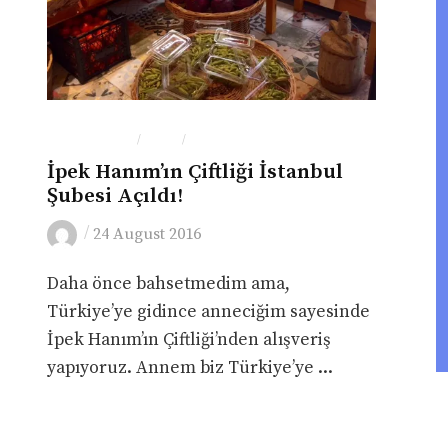
ÇEVRE-DOĞA
GEZI
YEME-İÇME
/
/
İpek Hanım’ın Çiftliği İstanbul
Şubesi Açıldı!
/
24 August 2016
Daha önce bahsetmedim ama,
Türkiye’ye gidince anneciğim sayesinde
İpek Hanım’ın Çiftliği’nden alışveriş
yapıyoruz. Annem biz Türkiye’ye ...