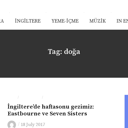
RA
İNGİLTERE
YEME-İÇME
MÜZİK
IN E
Tag:
doğa
GEZI
İNGILTERE
YEME-İÇME
/
/
İngiltere’de haftasonu gezimiz:
Eastbourne ve Seven Sisters
/
18 July 2017