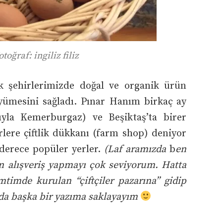
oğraf: ingiliz filiz
k şehirlerimizde doğal ve organik ürün
üyümesini sağladı. Pınar Hanım birkaç ay
ıyla Kemerburgaz) ve Beşiktaş’ta birer
rlere çiftlik dükkanı (farm shop) deniyor
 derece popüler yerler.
(Laf aramızda
b
en
n alışveriş yapmayı çok seviyorum. Hatta
timde kurulan “çiftçiler pazarına” gidip
 da başka bir yazıma saklayayım