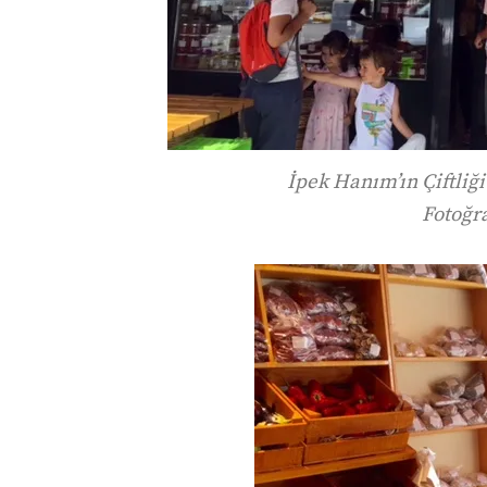
İpek Hanım’ın Çiftliğ
Fotoğraf