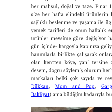
her mahsul, doğal ve taze. Pınar H
size her hafta elindeki ürünlerin l
sağlıklı beslenme ve yaşama ile il
yemek tarifleri de onun haftalık em
ürünler mevsime göre değişiyor hal
gün içinde- kargoyla kapınıza geliy
hanımlarla birlikte çalışarak onla
olan kentten köye, yani tersine
desem, doğru söylemiş olurum herhal
markaları belki çok sayıda ve rev
Dükkan
,
Mom and Pop
,
Garg
Bakliyat
) ama bildiğim kadarıyla b