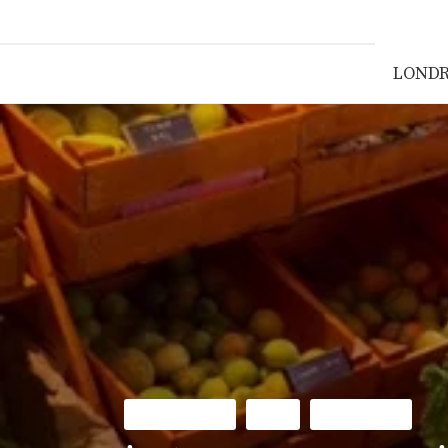
LOND
ÇEVRE-DOĞA
GEZI
YEME-İÇME