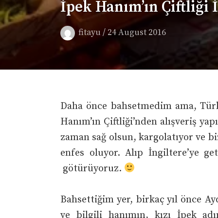
İpek Hanım’ın Çiftliği 
/
fitayu
24 August 2016
Daha önce bahsetmedim ama, Türki
Hanım’ın Çiftliği’nden alışveriş ya
zaman sağ olsun, kargolatıyor ve biz
enfes oluyor. Alıp İngiltere’ye ge
götürüyoruz.
Bahsettiğim yer, birkaç yıl önce Ayd
ve bilgili hanımın, kızı İpek ad