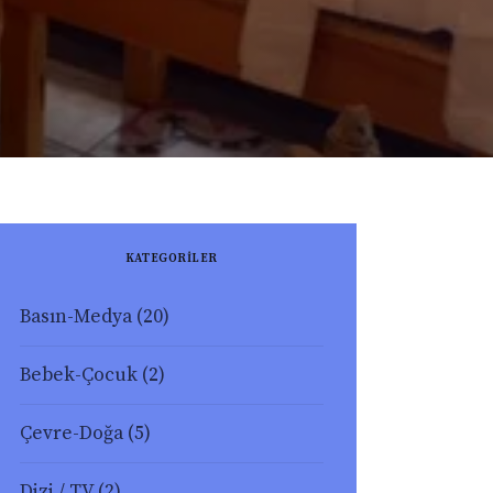
KATEGORİLER
Basın-Medya
(20)
Bebek-Çocuk
(2)
Çevre-Doğa
(5)
Dizi / TV
(2)