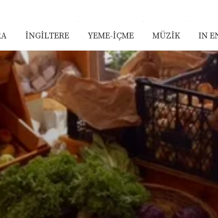
RA
İNGİLTERE
YEME-İÇME
MÜZİK
IN E