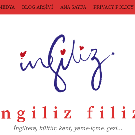
MEDYA
BLOG ARŞİVİ
ANA SAYFA
PRIVACY POLICY
ingiliz fili
İngiltere, kültür, kent, yeme-içme, gezi…