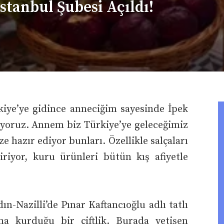
İstanbul Şubesi Açıldı!
ye’ye gidince anneciğim sayesinde İpek
pıyoruz. Annem biz Türkiye’ye geleceğimiz
e hazır ediyor bunları. Özellikle salçaları
tiriyor, kuru ürünleri bütün kış afiyetle
ın-Nazilli’de Pınar Kaftancıoğlu adlı tatlı
ına kurduğu bir çiftlik. Burada yetişen