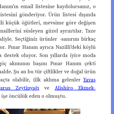
anım’ın email listesine kaydolursanız, o
istesini gönderiyor. Ürün listesi dışında
gili küçük öğütleri, mevsime göre değişen
aillerini süsleyen güzel ayrıntılar. Taze
iyle. Seçtiğiniz ürünler -sanırım birkaç
or. Pınar Hanım ayrıca Nazilli’deki köylü
ra destek oluyor. Son yıllarda iyice moda
 göç akımının başını Pınar Hanım çekti
de. Şu an bu tür çiftlikler ve doğal ürün
açta olabilir, (ilk aklıma gelenler
Yavaş
arus Zeytinyağı
ve
Alishiro Ekmek-
u işe öncülük eden o olmuştu.