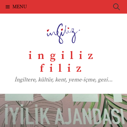
Skip
Searc
MENU
to
for:
content
ingiliz
filiz
İngiltere, kültür, kent, yeme-içme, gezi…