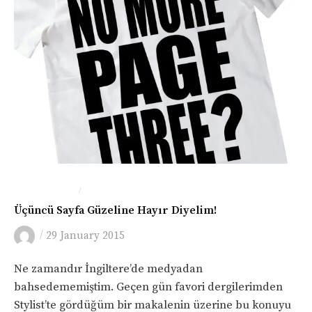
/
BASIN-MEDYA
İNGILTERE
Üçüncü Sayfa Güzeline Hayır Diyelim!
/
29 January 2015
Ne zamandır İngiltere’de medyadan
bahsedememiştim. Geçen gün favori dergilerimden
Stylist’te gördüğüm bir makalenin üzerine bu konuyu