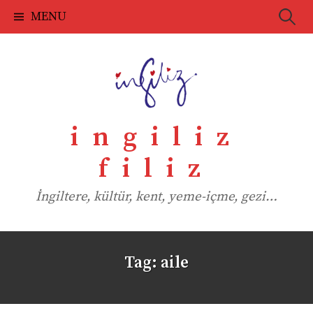
Skip
Searc
MENU
to
for:
content
ingiliz
filiz
İngiltere, kültür, kent, yeme-içme, gezi…
Tag:
aile