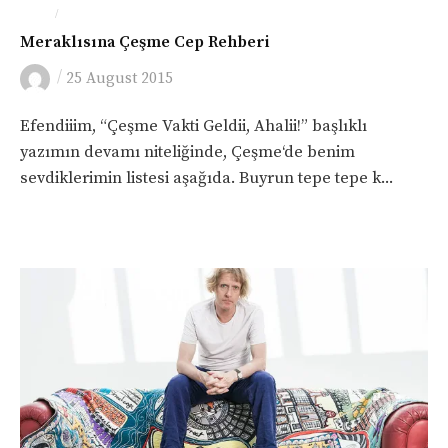
/
GEZI
YEME-İÇME
Meraklısına Çeşme Cep Rehberi
/
25 August 2015
Efendiiim, “Çeşme Vakti Geldii, Ahalii!” başlıklı
yazımın devamı niteliğinde, Çeşme‘de benim
sevdiklerimin listesi aşağıda. Buyrun tepe tepe k...