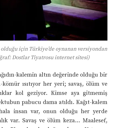
 olduğu için Türkiye’de oynanan versiyondan
raf: Dostlar Tiyatrosu internet sitesi)
ağıdın-kalemin altın değerinde olduğu bir
ömür ısıtıyor her yeri; savaş, ölüm ve
lıklar kol geziyor. Kimse aya gitmemiş
ektubun pabucu dama atıldı. Kağıt-kalem
hala insan var, onun olduğu her yerde
talık var. Savaş ve ölüm keza… Maalesef,