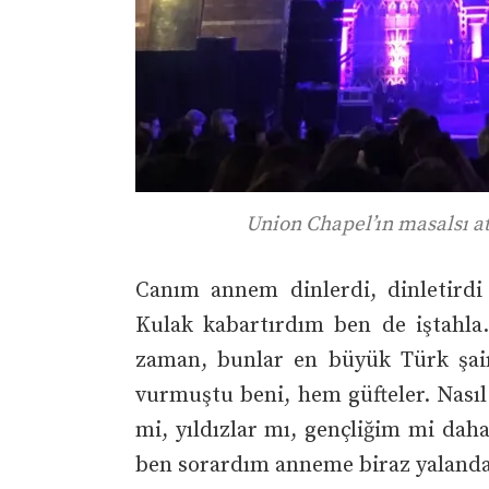
Union Chapel’ın masalsı a
Canım annem dinlerdi, dinletirdi
Kulak kabartırdım ben de iştahla
zaman, bunlar en büyük Türk şair
vurmuştu beni, hem güfteler. Nası
mi, yıldızlar mı, gençliğim mi dah
ben sorardım anneme biraz yaland