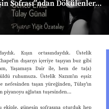
şin Sofrası”ndan Dökülenler…
aydık. Kışın ortasındaydık. Üstelik
apel’ın dışarıyı içeriye taşıyan buz gibi
m, Yaşamaya Dair ile, hem de ta(a)
küldü ruhumuza. Üstelik Nazım’ın eşsiz
e nefesinden taşan yüreğinden, Tülay’ın
’in piyanoyu ağlatan tuşesinden…
u ekiple, güneşin sofrasına oturduk hep