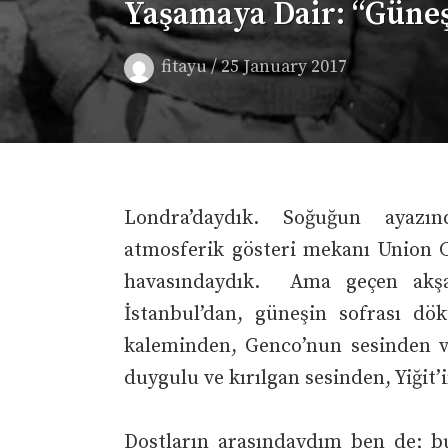
Yaşamaya Dair: “Güne
/
fitayu
25 January 2017
Londra’daydık. Soğuğun ayazınd
atmosferik gösteri mekanı Union Ch
havasındaydık. Ama geçen akşa
İstanbul’dan, güneşin sofrası dö
kaleminden, Genco’nun sesinden v
duygulu ve kırılgan sesinden, Yiğit
Dostların arasındaydım ben de; b