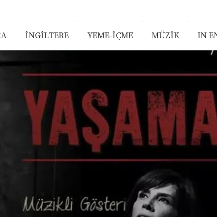
RA
İNGİLTERE
YEME-İÇME
MÜZİK
IN E