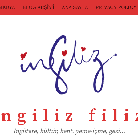
MEDYA
BLOG ARŞİVİ
ANA SAYFA
PRIVACY POLICY
ingiliz fili
İngiltere, kültür, kent, yeme-içme, gezi…