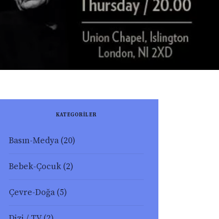
KATEGORİLER
Basın-Medya
(20)
Bebek-Çocuk
(2)
Çevre-Doğa
(5)
Dizi / TV
(2)