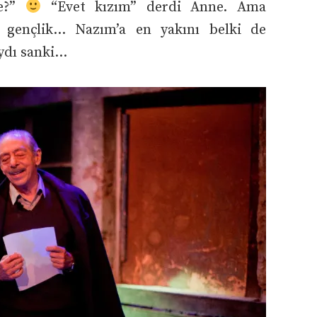
ne?”
“Evet kızım” derdi Anne. Ama
e gençlik… Nazım’a en yakını belki de
ıydı sanki…