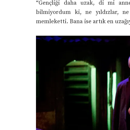
“Gençliği daha uzak, di mi an
bilmiyordum ki, ne yıldızlar, n
memleketti. Bana ise artık en uzağ