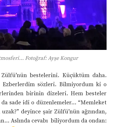
tmosferi… Fotoğraf: Ayşe Kongur
 Zülfü’nün bestelerini. Küçüktüm daha.
. Ezberlerdim sözleri. Bilmiyordum ki o
lerinden birinin dizeleri. Hem besteler
l da sade idi o düzenlemeler… “Memleket
a uzak?” deyince şair Zülfü’nün ağzından,
an… Aslında cevabı biliyordum da ondan: