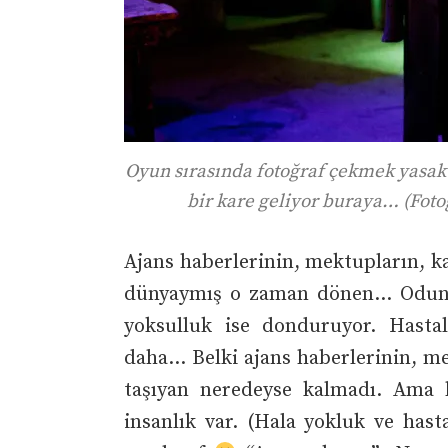
Oyun sırasında fotoğraf çekmek yasak
bir kare geliyor buraya… (Fotoğ
Ajans haberlerinin, mektupların, k
dünyaymış o zaman dönen… Odun-k
yoksulluk ise donduruyor. Hasta
daha… Belki ajans haberlerinin, m
taşıyan neredeyse kalmadı. Ama 
insanlık var. (Hala yokluk ve has