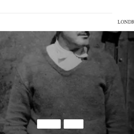
LOND
LONDRA
SANAT