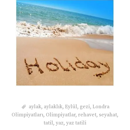
aylak
,
aylaklık
,
Eylül
,
gezi
,
Londra
Olimpiyatları
,
Olimpiyatlar
,
rehavet
,
seyahat
,
tatil
,
yaz
,
yaz tatili