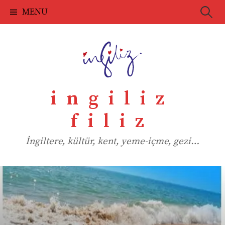
Skip
Searc
MENU
to
for:
content
ingiliz
filiz
İngiltere, kültür, kent, yeme-içme, gezi…