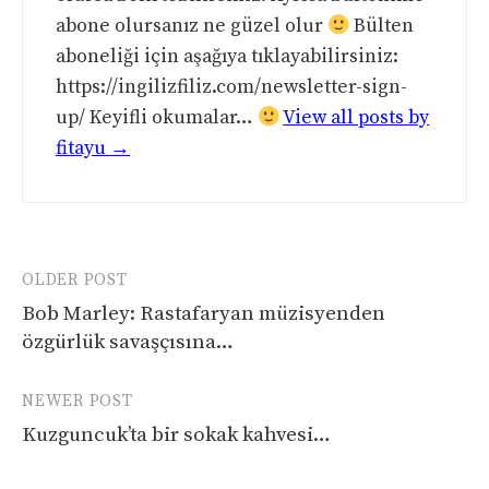
abone olursanız ne güzel olur
Bülten
aboneliği için aşağıya tıklayabilirsiniz:
https://ingilizfiliz.com/newsletter-sign-
up/ Keyifli okumalar…
View all posts by
fitayu →
Post
OLDER POST
navigation
Bob Marley: Rastafaryan müzisyenden
özgürlük savaşçısına…
NEWER POST
Kuzguncuk’ta bir sokak kahvesi…