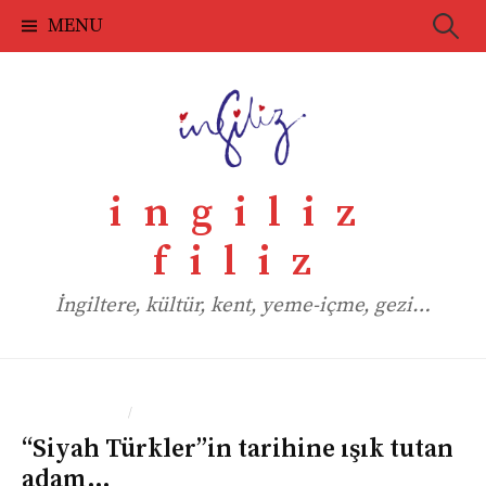
Skip
Searc
MENU
to
for:
content
ingiliz
filiz
İngiltere, kültür, kent, yeme-içme, gezi…
/
BASIN-MEDYA
KITAP
“Siyah Türkler”in tarihine ışık tutan
adam…