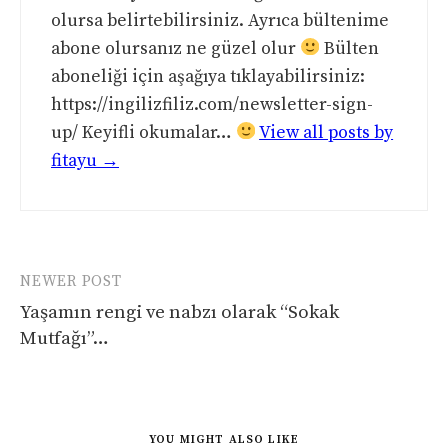
olursa belirtebilirsiniz. Ayrıca bültenime
abone olursanız ne güzel olur
Bülten
aboneliği için aşağıya tıklayabilirsiniz:
https://ingilizfiliz.com/newsletter-sign-
up/ Keyifli okumalar…
View all posts by
fitayu →
Post
NEWER POST
navigation
Yaşamın rengi ve nabzı olarak “Sokak
Mutfağı”…
YOU MIGHT ALSO LIKE