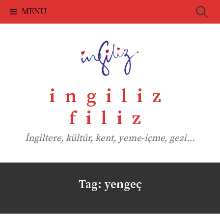
Skip
Searc
MENU
to
for:
content
ingiliz
filiz
İngiltere, kültür, kent, yeme-içme, gezi…
Tag:
yengeç