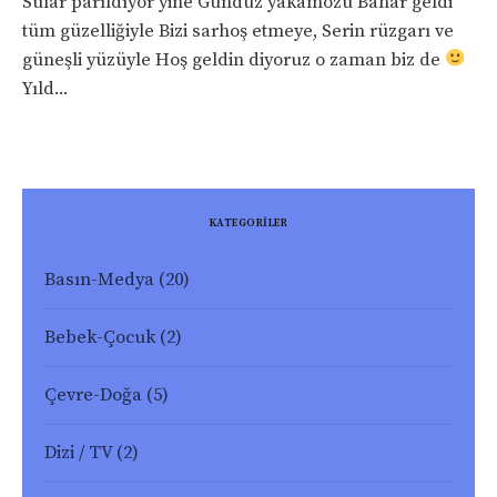
Sular parıldıyor yine Gündüz yakamozu Bahar geldi
tüm güzelliğiyle Bizi sarhoş etmeye, Serin rüzgarı ve
güneşli yüzüyle Hoş geldin diyoruz o zaman biz de
Yıld...
KATEGORİLER
Basın-Medya
(20)
Bebek-Çocuk
(2)
Çevre-Doğa
(5)
Dizi / TV
(2)