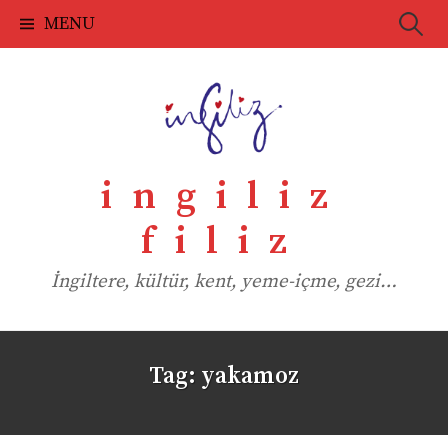
Skip
Searc
MENU
to
for:
content
ingiliz
filiz
İngiltere, kültür, kent, yeme-içme, gezi…
Tag:
yakamoz