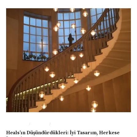
/
/
FOTOĞRAF
LONDRA
SANAT
Heals’ın Düşündürdükleri: İyi Tasarım, Herkese