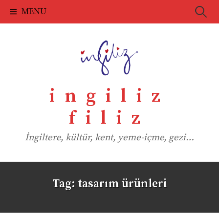
Skip
Searc
MENU
to
for:
content
ingiliz
filiz
İngiltere, kültür, kent, yeme-içme, gezi…
Tag:
tasarım ürünleri