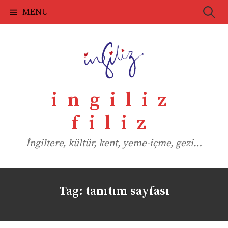
Skip
Searc
MENU
to
for:
content
ingiliz
filiz
İngiltere, kültür, kent, yeme-içme, gezi…
Tag:
tanıtım sayfası