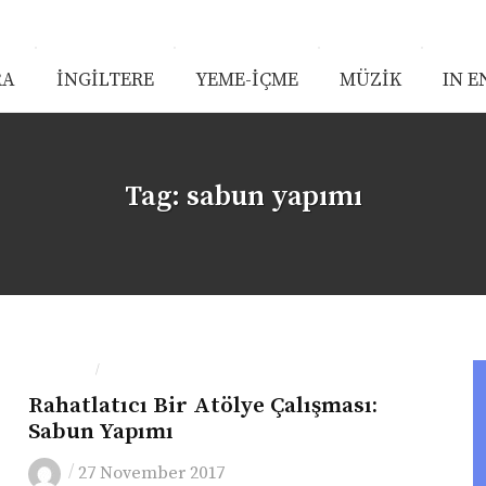
RA
İNGİLTERE
YEME-İÇME
MÜZİK
IN E
Tag:
sabun yapımı
LONDRA
SANAT
/
Rahatlatıcı Bir Atölye Çalışması:
Sabun Yapımı
/
27 November 2017