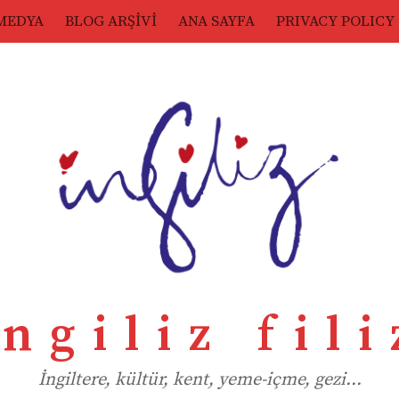
MEDYA
BLOG ARŞİVİ
ANA SAYFA
PRIVACY POLICY
ingiliz fili
İngiltere, kültür, kent, yeme-içme, gezi…