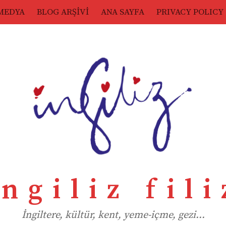
MEDYA
BLOG ARŞİVİ
ANA SAYFA
PRIVACY POLICY
ingiliz fili
İngiltere, kültür, kent, yeme-içme, gezi…