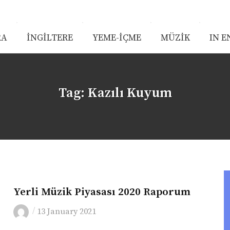
RA
İNGİLTERE
YEME-İÇME
MÜZİK
IN E
Tag:
Kazılı Kuyum
MÜZIK
Yerli Müzik Piyasası 2020 Raporum
/
13 January 2021