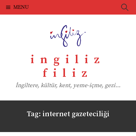
Skip
Searc
MENU
to
for:
content
ingiliz
filiz
İngiltere, kültür, kent, yeme-içme, gezi…
Tag:
internet gazeteciliği