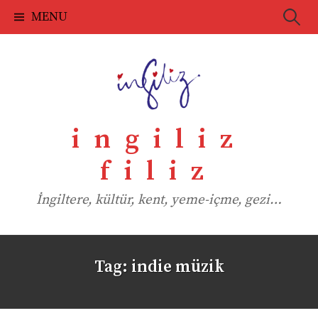
Skip
Searc
MENU
to
for:
content
ingiliz
filiz
İngiltere, kültür, kent, yeme-içme, gezi…
Tag:
indie müzik