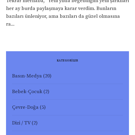
Tekrar merhaba, Yeni yılda beğendiğim yeni şarkıları
her ay burda paylaşmaya karar verdim. Bunların
bazıları ünleniyor, ama bazıları da güzel olmasına
ra...
KATEGORİLER
Basın-Medya
(20)
Bebek-Çocuk
(2)
Çevre-Doğa
(5)
Dizi / TV
(2)