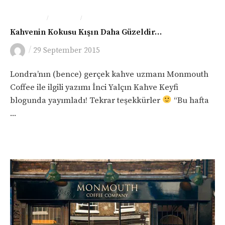
/
/
İNGILTERE
LONDRA
YEME-İÇME
Kahvenin Kokusu Kışın Daha Güzeldir…
/
29 September 2015
Londra’nın (bence) gerçek kahve uzmanı Monmouth
Coffee ile ilgili yazımı İnci Yalçın Kahve Keyfi
blogunda yayımladı! Tekrar teşekkürler
“Bu hafta
...