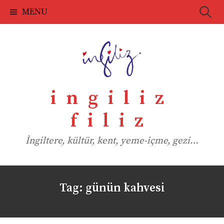
Skip
Searc
MENU
to
for:
content
ingiliz
filiz
İngiltere, kültür, kent, yeme-içme, gezi…
Tag:
günün kahvesi