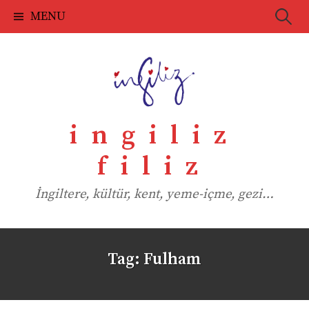
Skip
Searc
MENU
to
for:
content
ingiliz
filiz
İngiltere, kültür, kent, yeme-içme, gezi…
Tag:
Fulham