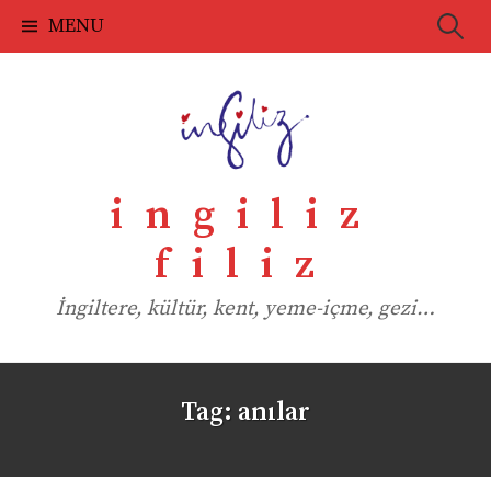
Skip
Searc
MENU
to
for:
content
ingiliz
filiz
İngiltere, kültür, kent, yeme-içme, gezi…
Tag:
anılar